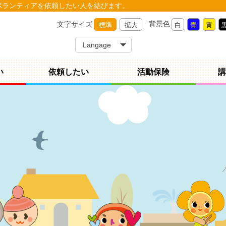
ボランティアを依頼したい人を結びます。
背景色
文字サイズ
標準
拡大
白
青
黄
い
依頼したい
活動保険
講