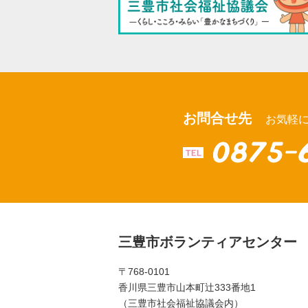
お問合せ先
お気軽
三豊市ボランティアセンター
〒768-0101
香川県三豊市山本町辻󠄀333番地1
（三豊市社会福祉協議会内）