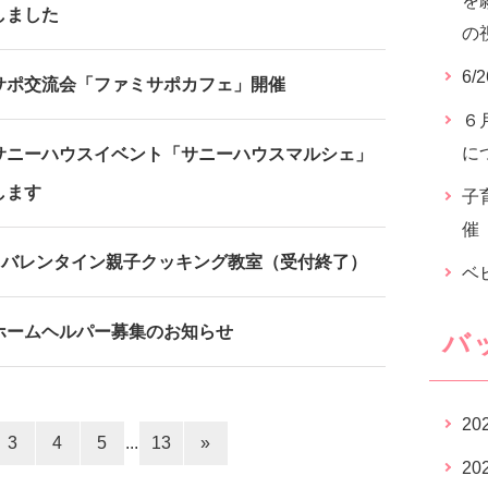
を
しました
の
6
サポ交流会「ファミサポカフェ」開催
６
に
サニーハウスイベント「サニーハウスマルシェ」
します
子
催
1日バレンタイン親子クッキング教室（受付終了）
ベ
ホームヘルパー募集のお知らせ
バ
20
3
4
5
...
13
»
20