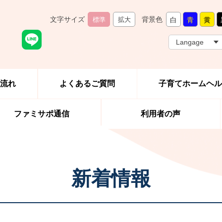
文字サイズ
背景色
標準
拡大
白
青
黄
流れ
よくあるご質問
子育てホームヘ
ファミサポ通信
利用者の声
新着情報