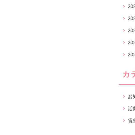
20
20
20
20
20
カ
お
活
貸