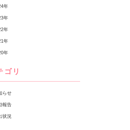
24年
23年
22年
21年
20年
テゴリ
知らせ
動報告
出状況