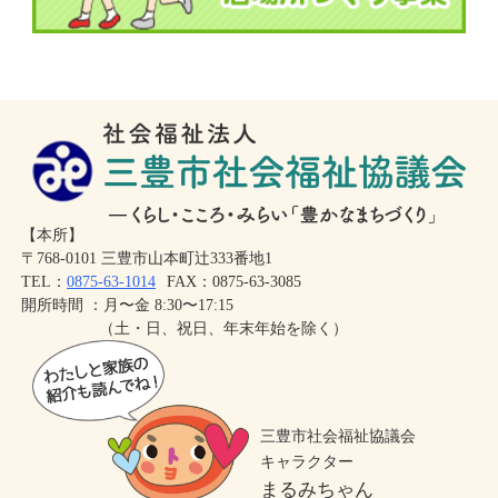
【本所】
辻󠄀
〒768-0101 三豊市山本町
333番地1
TEL：
0875-63-1014
FAX：0875-63-3085
開所時間 ：月〜金 8:30〜17:15
（土・日、祝日、年末年始を除く）
三豊市社会福祉協議会
キャラクター
まるみちゃん